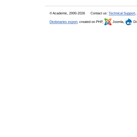
© Academic, 2000-2026
Contact us:
Technical Support
,
Dictionaries export
, created on PHP,
Joomla,
Dr