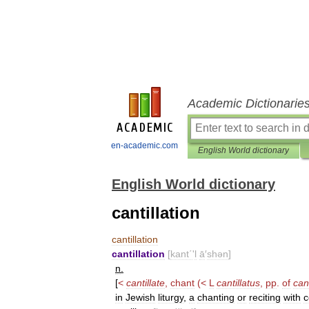
Academic Dictionarie
en-academic.com
English World dictionary
English World dictionary
cantillation
cantillation
cantillation
[
kant΄
'
l
ā
′
shən
]
n
.
[
<
cantillate
,
chant
(<
L
cantillatus
,
pp
.
of
cant
in
Jewish
liturgy
,
a
chanting
or
reciting
with
c