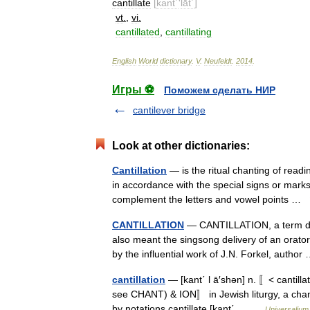
cantillate
[
kant΄
'
lāt΄
]
vt
.
,
vi
.
cantillated
,
cantillating
English
World
dictionary
.
V
.
Neufeldt
.
2014
.
Игры ⚽
Поможем сделать НИР
cantilever bridge
Look at other dictionaries:
Cantillation
— is the ritual chanting of read
in accordance with the special signs or marks
complement the letters and vowel points …
CANTILLATION
— CANTILLATION, a term der
also meant the singsong delivery of an orator 
by the influential work of J.N. Forkel, autho
cantillation
— [kant΄ l ā′shən] n. 〚< cantillat
see CHANT) & ION〛 in Jewish liturgy, a chant
by notations cantillate [kant΄… …
Universalium