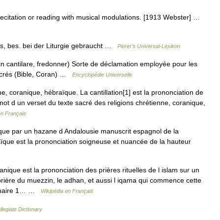
; recitation or reading with musical modulations. [1913 Webster] …
rs, bes. bei der Liturgie gebraucht …
Pierer's Universal-Lexikon
tin cantilare, fredonner) Sorte de déclamation employée pour les
sacrés (Bible, Coran) …
Encyclopédie Universelle
e, coranique, hébraïque. La cantillation[1] est la prononciation de
ot d un verset du texte sacré des religions chrétienne, coranique,
en Français
gique par un ḥazane d Andalousie manuscrit espagnol de la
aïque est la prononciation soigneuse et nuancée de la hauteur
anique est la prononciation des prières rituelles de l islam sur un
prière du muezzin, le adhan, et aussi l iqama qui commence cette
[ ṣalāʰ ]. Sommaire 1… …
Wikipédia en Français
legiate Dictionary