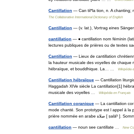
Cantillation
— Can til*la tion, n. A chanting
The Collaborative International Dictionary of English
Cantillation
— (v. lat.), Vortrag eines Sänge
cantillation
— ● cantillation nom féminin (la
lectures publiques de prières ou de textes 
Cantillation
— Lieux de cantillation chrétienn
la hauteur musicale des voyelles de chaque m
hébraïque, et bouddhique. La… …
Wikipédia 
Cantillation hébraïque
— Cantillation litur
Haggadah XIVe siècle La cantillation[1] hébr
musicale des voyelles …
Wikipédia en Français
Cantillation coranique
— La cantillation cor
mode chanté. Son prototype est l appel à la 
prière nommée en arabe صلاة 
cantillation
— noun see cantillate …
New Col