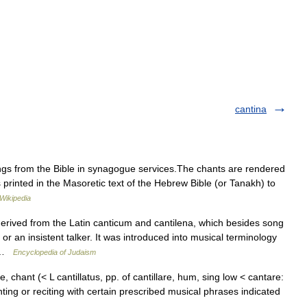
cantina
ings from the Bible in synagogue services.The chants are rendered
 printed in the Masoretic text of the Hebrew Bible (or Tanakh) to
Wikipedia
ived from the Latin canticum and cantilena, which besides song
or an insistent talker. It was introduced into musical terminology
r …
Encyclopedia of Judaism
e, chant (< L cantillatus, pp. of cantillare, hum, sing low < cantare:
ing or reciting with certain prescribed musical phrases indicated