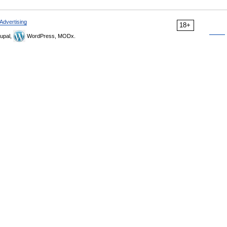
Advertising
18+
upal,
WordPress, MODx.