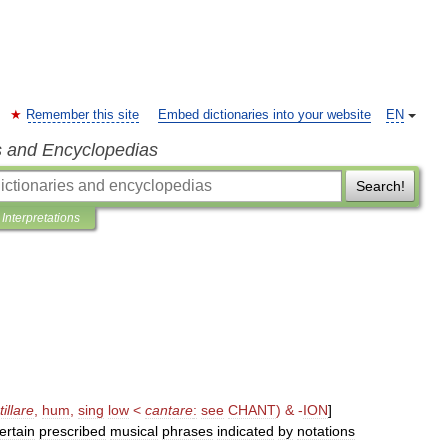
Remember this site
Embed dictionaries into your website
EN
s and Encyclopedias
Search!
Interpretations
illare
,
hum
,
sing
low
<
cantare
:
see
CHANT
) &
-
ION
]
ertain
prescribed
musical
phrases
indicated
by
notations